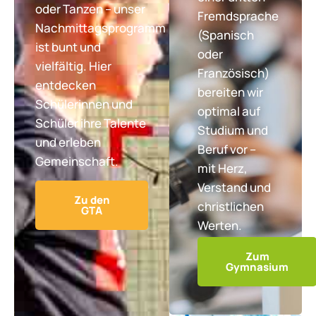
oder Tanzen – unser
Fremdsprache
Nachmittagsprogramm
(Spanisch
ist bunt und
oder
vielfältig. Hier
Französisch)
entdecken
bereiten wir
Schülerinnen und
optimal auf
Schüler ihre Talente
Studium und
und erleben
Beruf vor –
Gemeinschaft.
mit Herz,
Verstand und
Zu den
christlichen
GTA
Werten.
Zum
Gymnasium