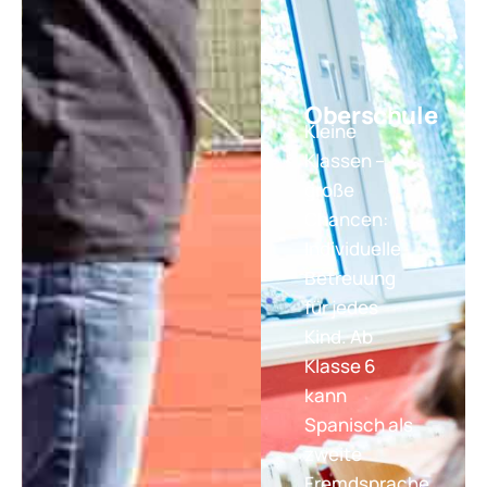
Oberschule
Kleine
Klassen –
große
Chancen:
Individuelle
Betreuung
für jedes
Kind. Ab
Klasse 6
kann
Spanisch als
zweite
Fremdsprache