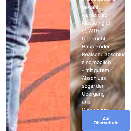
gewählt
werden, ab
Klasse 7 gibt
es WTH-
Unterricht.
Haupt- oder
Realschulabschluss
sind möglich
– mit gutem
Abschluss
sogar der
Übergang
ans
Gymnasium.
Zur
Oberschule