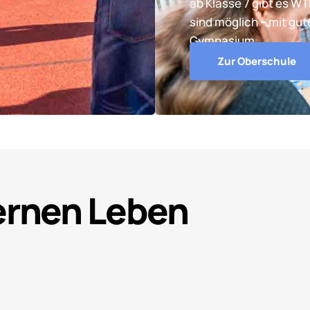
ab Klasse 7 gibt es W
sind möglich – mit gu
Gymnasium.
Zur Oberschule
Lernen Leben