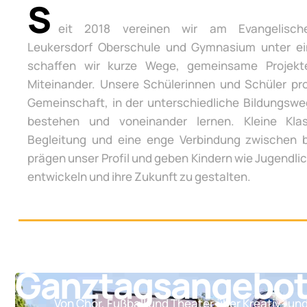
S
eit 2018 vereinen wir am Evangelisch
Leukersdorf Oberschule und Gymnasium unter e
schaffen wir kurze Wege, gemeinsame Projek
Miteinander. Unsere Schülerinnen und Schüler pro
Gemeinschaft, in der unterschiedliche Bildungsw
bestehen und voneinander lernen. Kleine Klas
Begleitung und eine enge Verbindung zwischen 
prägen unser Profil und geben Kindern wie Jugendli
entwickeln und ihre Zukunft zu gestalten.
Ganztagsangebo
Von Chor, Fußball und Theater über Kreativ- un