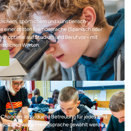
lichem, sportlichem und künstlerisch-
e einer dritten Fremdsprache (Spanisch oder
wir optimal auf Studium und Beruf vor – mit
ristlichen Werten.
 Chancen: Individuelle Betreuung für jedes Kind.
nisch als zweite Fremdsprache gewählt werden,