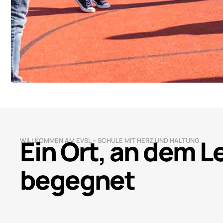
Ein Ort, an dem 
WILLKOMMEN AM EVSL – SCHULE MIT HERZ UND HALTUNG
begegnet