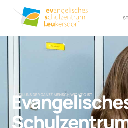
S
Evangelische
… WEIL UNS DER GANZE MENSCH WICHTIG IST
Schulzentru