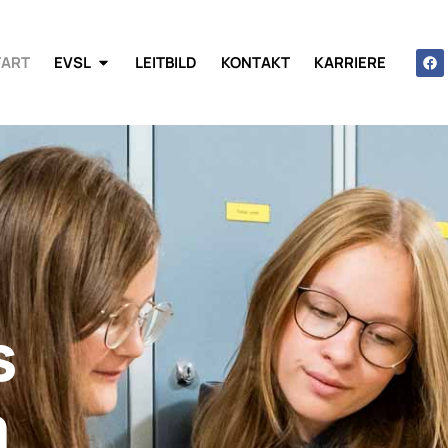
TART
EVSL
LEITBILD
KONTAKT
KARRIERE
s
m