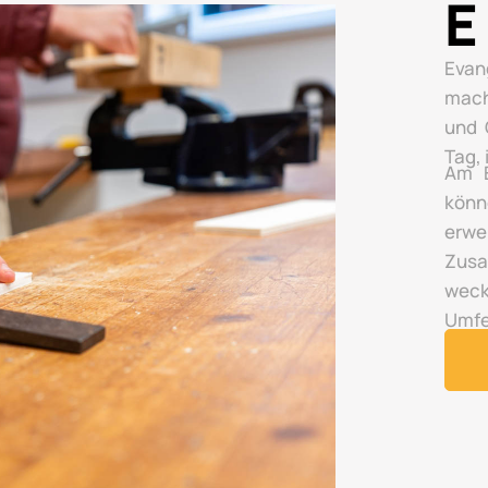
E
Evan
mach
und 
Tag,
Am E
könn
erwe
Zusa
wec
Umfe