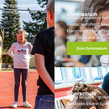
chmittagsprogramm ist
nen und Schüler ihre
Gymnasium
Mit naturwissenschaft
haft.
musischem Profil sowi
Französisch) bereiten 
Herz, Verstand und ch
Zum Gymnasium
Oberschule
Kleine Klassen – große
Ab Klasse 6 kann Spa