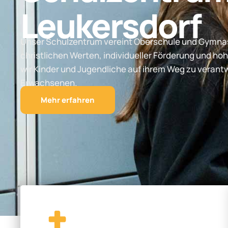
Leukersdorf
Unser Schulzentrum vereint Oberschule und Gymnas
christlichen Werten, individueller Förderung und hoh
wir Kinder und Jugendliche auf ihrem Weg zu vera
Erwachsenen.
Mehr erfahren