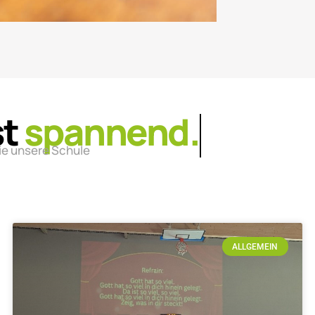
st
lebendig.
ie unsere Schule
ALLGEMEIN