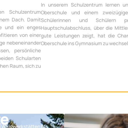
In unserem Schulzentrum lernen un
en Schulzentrum
Oberschule und einem zweizügige
inem Dach. Damit
Schülerinnen und Schülern p
te und ein enges
Hauptschulabschluss, über die Mittle
fitieren von einer
gute Leistungen zeigt, hat die Chan
ege nebeneinander
Oberschule ins Gymnasium zu wechsel
sen, persönliche
beiden Schularten
chen Raum, sich zu
te
d Waldwerkstätten bis