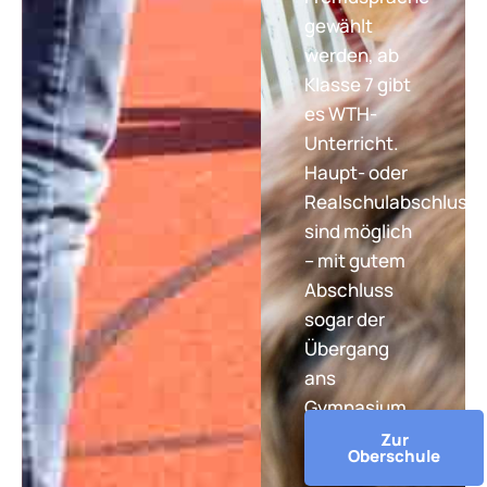
gewählt
werden, ab
Klasse 7 gibt
es WTH-
Unterricht.
Haupt- oder
Realschulabschluss
sind möglich
– mit gutem
Abschluss
sogar der
Übergang
ans
Gymnasium.
Zur
Oberschule