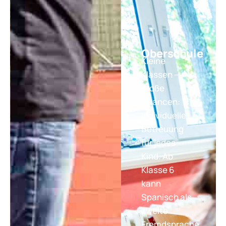
Oberschule
Kleine
Klassen –
große
Chancen:
Individuelle
Betreuung
für jedes
Kind. Ab
Klasse 6
kann
Spanisch als
zweite
Fremdsprache