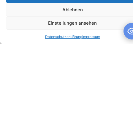
Ablehnen
Einstellungen ansehen
Schuljahresandacht
Datenschutzerklärung
Impressum
Schuljahresandacht Die heutige Andacht stand ganz im
Zeichen des Themas „Talente“ – passend als Rückblick zur
gestrigen großartigen Talentshow der
WEITERLESEN »
10. Juli 2026
Keine Kommentare