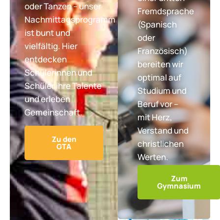
oder Tanzen – unser
Fremdsprache
Nachmittagsprogramm
(Spanisch
ist bunt und
oder
vielfältig. Hier
Französisch)
entdecken
bereiten wir
Schülerinnen und
optimal auf
Schüler ihre Talente
Studium und
und erleben
Beruf vor –
Gemeinschaft.
mit Herz,
Verstand und
Zu den
christlichen
GTA
Werten.
Zum
Gymnasium