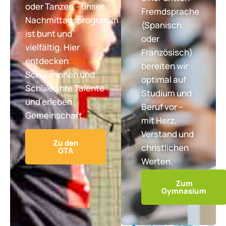
oder Tanzen – unser
Fremdsprache
Nachmittagsprogramm
(Spanisch
ist bunt und
oder
vielfältig. Hier
Französisch)
entdecken
bereiten wir
Schülerinnen und
optimal auf
Schüler ihre Talente
Studium und
und erleben
Beruf vor –
Gemeinschaft.
mit Herz,
Verstand und
Zu den
christlichen
GTA
Werten.
Zum
Gymnasium