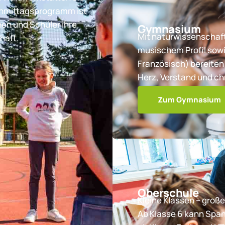
chmittagsprogramm ist
nen und Schüler ihre
Gymnasium
Mit naturwissenschaft
haft.
musischem Profil sowi
Französisch) bereiten 
Herz, Verstand und ch
Zum Gymnasium
Oberschule
Kleine Klassen – große
Ab Klasse 6 kann Spa