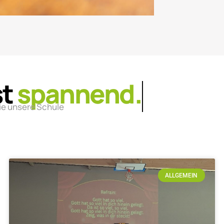
st
lebendig.
ie unsere Schule
ALLGEMEIN