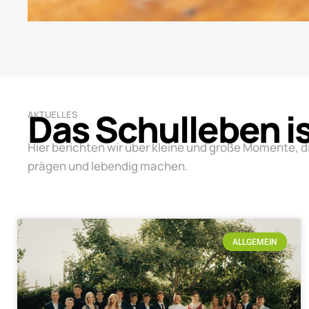
Das Schulleben i
AKTUELLES
Hier berichten wir über kleine und große Momente, d
prägen und lebendig machen.
ALLGEMEIN