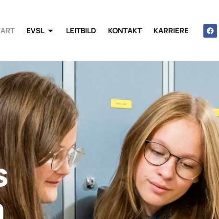
TART
EVSL
LEITBILD
KONTAKT
KARRIERE
s
m