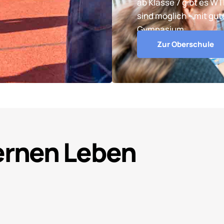
ab Klasse 7 gibt es W
sind möglich – mit gu
Gymnasium.
Zur Oberschule
Lernen Leben