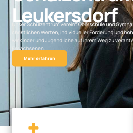
Leukersdorf
Unser Schulzentrum vereint Oberschule und Gymnas
christlichen Werten, individueller Förderung und hoh
wir Kinder und Jugendliche auf ihrem Weg zu vera
Erwachsenen.
Mehr erfahren