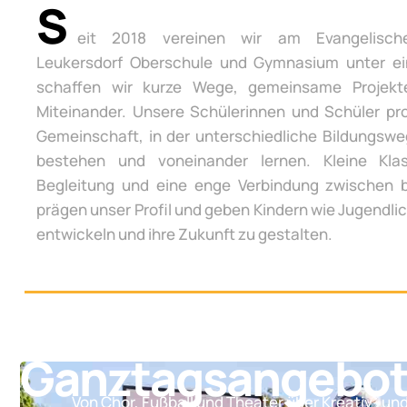
S
eit 2018 vereinen wir am Evangelisch
Leukersdorf Oberschule und Gymnasium unter e
schaffen wir kurze Wege, gemeinsame Projek
Miteinander. Unsere Schülerinnen und Schüler pro
Gemeinschaft, in der unterschiedliche Bildungsw
bestehen und voneinander lernen. Kleine Klas
Begleitung und eine enge Verbindung zwischen 
prägen unser Profil und geben Kindern wie Jugendli
entwickeln und ihre Zukunft zu gestalten.
Ganztagsangebo
Von Chor, Fußball und Theater über Kreativ- un