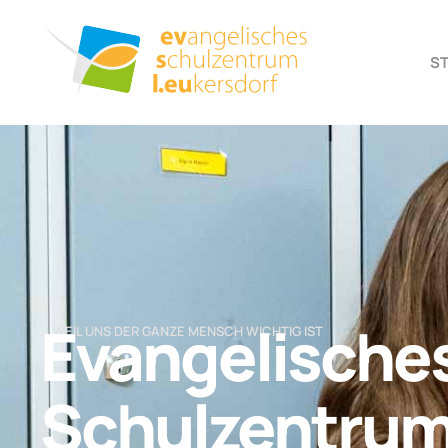
S
Evangelische
… WEIL UNS DER GANZE MENSCH WICHTIG IST
Schulzentru