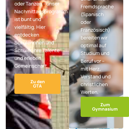
oder Tanzen – unser
Fremdsprache
Nachmittagsprogramm
(Spanisch
ist bunt und
oder
vielfältig. Hier
Französisch)
entdecken
bereiten wir
Schülerinnen und
optimal auf
Schüler ihre Talente
Studium und
und erleben
Beruf vor –
Gemeinschaft.
mit Herz,
Verstand und
Zu den
christlichen
GTA
Werten.
Zum
Gymnasium