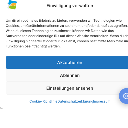
Einwilligung verwalten
Um dir ein optimales Erlebnis zu bieten, verwenden wir Technologien wie
Cookies, um Geräteinformationen zu speichern und/oder darauf zuzugreifen.
Wenn du diesen Technologien zustimmst, können wir Daten wie das
Surfverhalten oder eindeutige IDs auf dieser Website verarbeiten. Wenn du d
Einwilligung nicht erteilst oder zurückziehst, können bestimmte Merkmale u
Funktionen beeinträchtigt werden.
Akzeptieren
Schuljahresandacht
Ablehnen
Schuljahresandacht Die heutige Andacht stand ganz im
Zeichen des Themas „Talente“ – passend als Rückblick zur
Einstellungen ansehen
gestrigen großartigen Talentshow der
Cookie-Richtlinie
Datenschutzerklärung
Impressum
WEITERLESEN »
10. Juli 2026
Keine Kommentare