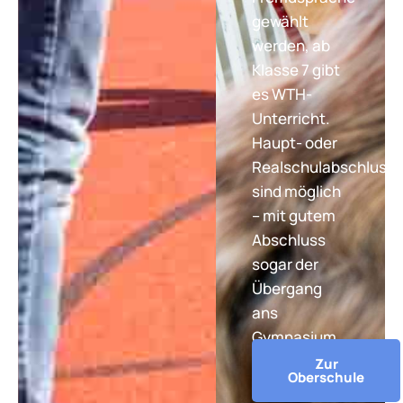
gewählt
werden, ab
Klasse 7 gibt
es WTH-
Unterricht.
Haupt- oder
Realschulabschluss
sind möglich
– mit gutem
Abschluss
sogar der
Übergang
ans
Gymnasium.
Zur
Oberschule