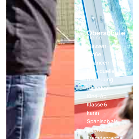
Oberschule
Kleine
Klassen –
große
Chancen:
Individuelle
Betreuung
für jedes
Kind. Ab
Klasse 6
kann
Spanisch als
zweite
Fremdsprache