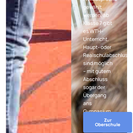
gewählt
werden, ab
Klasse 7 gibt
es WTH-
Unterricht.
Haupt- oder
Realschulabschluss
sind möglich
– mit gutem
Abschluss
sogar der
Übergang
ans
Gymnasium.
Zur
Oberschule