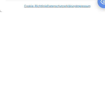
Cookie-Richtlinie
Datenschutzerklärung
Impressum
Schuljahresandacht
Schuljahresandacht Die heutige Andacht stand ganz im
Zeichen des Themas „Talente“ – passend als Rückblick zur
gestrigen großartigen Talentshow der
WEITERLESEN »
10. Juli 2026
Keine Kommentare