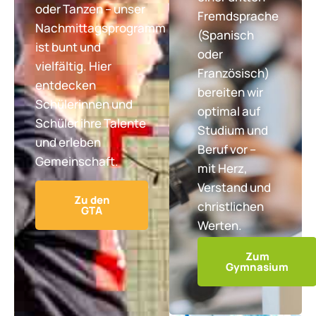
oder Tanzen – unser
Fremdsprache
Nachmittagsprogramm
(Spanisch
ist bunt und
oder
vielfältig. Hier
Französisch)
entdecken
bereiten wir
Schülerinnen und
optimal auf
Schüler ihre Talente
Studium und
und erleben
Beruf vor –
Gemeinschaft.
mit Herz,
Verstand und
Zu den
christlichen
GTA
Werten.
Zum
Gymnasium