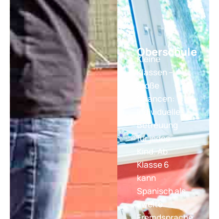
Oberschule
Kleine
Klassen –
große
Chancen:
Individuelle
Betreuung
für jedes
Kind. Ab
Klasse 6
kann
Spanisch als
zweite
Fremdsprache