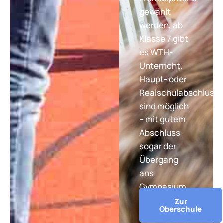
gewählt
werden, ab
Klasse 7 gibt
es WTH-
Unterricht.
Haupt- oder
Realschulabschluss
sind möglich
– mit gutem
Abschluss
sogar der
Übergang
ans
Gymnasium.
Zur
Oberschule