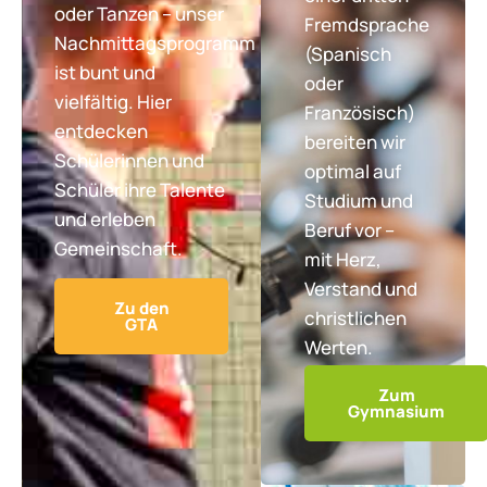
oder Tanzen – unser
Fremdsprache
Nachmittagsprogramm
(Spanisch
ist bunt und
oder
vielfältig. Hier
Französisch)
entdecken
bereiten wir
Schülerinnen und
optimal auf
Schüler ihre Talente
Studium und
und erleben
Beruf vor –
Gemeinschaft.
mit Herz,
Verstand und
Zu den
christlichen
GTA
Werten.
Zum
Gymnasium