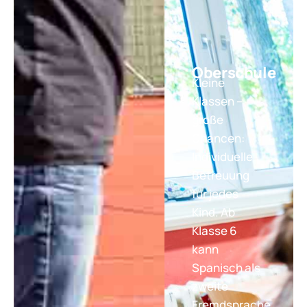
Oberschule
Kleine
Klassen –
große
Chancen:
Individuelle
Betreuung
für jedes
Kind. Ab
Klasse 6
kann
Spanisch als
zweite
Fremdsprache