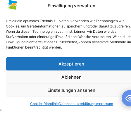
Einwilligung verwalten
Um dir ein optimales Erlebnis zu bieten, verwenden wir Technologien wie
Cookies, um Geräteinformationen zu speichern und/oder darauf zuzugreifen.
Wenn du diesen Technologien zustimmst, können wir Daten wie das
Surfverhalten oder eindeutige IDs auf dieser Website verarbeiten. Wenn du d
Einwilligung nicht erteilst oder zurückziehst, können bestimmte Merkmale u
Funktionen beeinträchtigt werden.
Akzeptieren
Schuljahresandacht
Ablehnen
Schuljahresandacht Die heutige Andacht stand ganz im
Zeichen des Themas „Talente“ – passend als Rückblick zur
Einstellungen ansehen
gestrigen großartigen Talentshow der
Cookie-Richtlinie
Datenschutzerklärung
Impressum
WEITERLESEN »
10. Juli 2026
Keine Kommentare