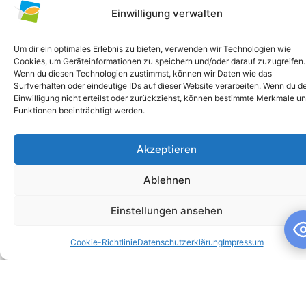
Einwilligung verwalten
Um dir ein optimales Erlebnis zu bieten, verwenden wir Technologien wie
Cookies, um Geräteinformationen zu speichern und/oder darauf zuzugreifen.
Wenn du diesen Technologien zustimmst, können wir Daten wie das
Surfverhalten oder eindeutige IDs auf dieser Website verarbeiten. Wenn du d
Einwilligung nicht erteilst oder zurückziehst, können bestimmte Merkmale u
Funktionen beeinträchtigt werden.
Akzeptieren
Schuljahresandacht
Ablehnen
Schuljahresandacht Die heutige Andacht stand ganz im
Zeichen des Themas „Talente“ – passend als Rückblick zur
Einstellungen ansehen
gestrigen großartigen Talentshow der
Cookie-Richtlinie
Datenschutzerklärung
Impressum
WEITERLESEN »
10. Juli 2026
Keine Kommentare