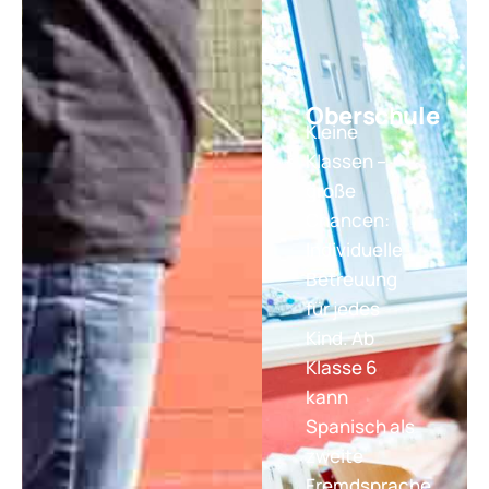
Oberschule
Kleine
Klassen –
große
Chancen:
Individuelle
Betreuung
für jedes
Kind. Ab
Klasse 6
kann
Spanisch als
zweite
Fremdsprache