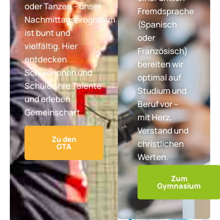
oder Tanzen – unser
Fremdsprache
Nachmittagsprogramm
(Spanisch
ist bunt und
oder
vielfältig. Hier
Französisch)
entdecken
bereiten wir
Schülerinnen und
optimal auf
Schüler ihre Talente
Studium und
und erleben
Beruf vor –
Gemeinschaft.
mit Herz,
Verstand und
Zu den
christlichen
GTA
Werten.
Zum
Gymnasium