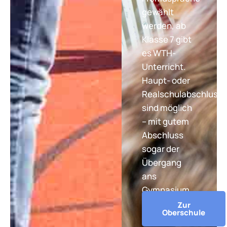
gewählt
werden, ab
Klasse 7 gibt
es WTH-
Unterricht.
Haupt- oder
Realschulabschluss
sind möglich
– mit gutem
Abschluss
sogar der
Übergang
ans
Gymnasium.
Zur
Oberschule