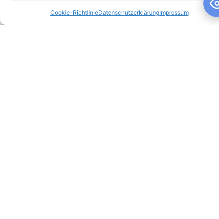
Cookie-Richtlinie
Datenschutzerklärung
Impressum
Schuljahresandacht
Schuljahresandacht Die heutige Andacht stand ganz im
Zeichen des Themas „Talente“ – passend als Rückblick zur
gestrigen großartigen Talentshow der
WEITERLESEN »
10. Juli 2026
Keine Kommentare