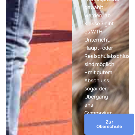
gewählt
werden, ab
Klasse 7 gibt
es WTH-
Unterricht.
Haupt- oder
Realschulabschluss
sind möglich
– mit gutem
Abschluss
sogar der
Übergang
ans
Gymnasium.
Zur
Oberschule