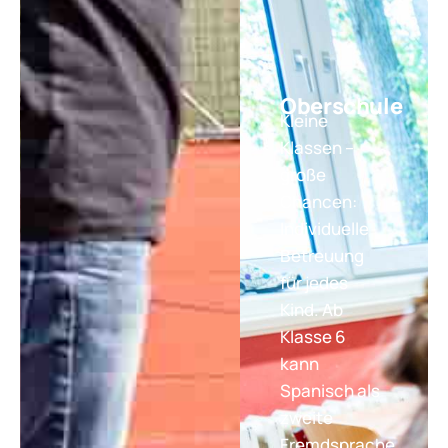
Oberschule
Kleine
Klassen –
große
Chancen:
Individuelle
Betreuung
für jedes
Kind. Ab
Klasse 6
kann
Spanisch als
zweite
Fremdsprache