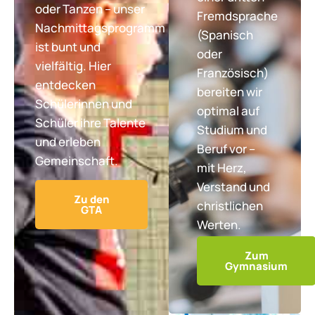
oder Tanzen – unser
Fremdsprache
Nachmittagsprogramm
(Spanisch
ist bunt und
oder
vielfältig. Hier
Französisch)
entdecken
bereiten wir
Schülerinnen und
optimal auf
Schüler ihre Talente
Studium und
und erleben
Beruf vor –
Gemeinschaft.
mit Herz,
Verstand und
Zu den
christlichen
GTA
Werten.
Zum
Gymnasium