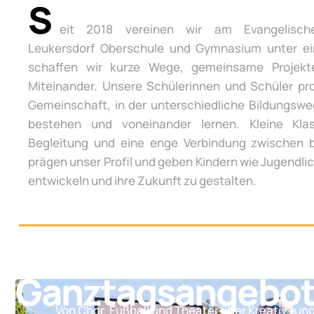
S
eit 2018 vereinen wir am Evangelisch
Leukersdorf Oberschule und Gymnasium unter e
schaffen wir kurze Wege, gemeinsame Projek
Miteinander. Unsere Schülerinnen und Schüler pro
Gemeinschaft, in der unterschiedliche Bildungsw
bestehen und voneinander lernen. Kleine Klas
Begleitung und eine enge Verbindung zwischen 
prägen unser Profil und geben Kindern wie Jugendli
entwickeln und ihre Zukunft zu gestalten.
Ganztagsangebo
Von Chor, Fußball und Theater über Kreativ- un