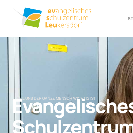
S
Evangelische
… WEIL UNS DER GANZE MENSCH WICHTIG IST
Schulzentru