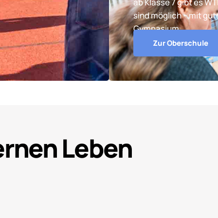
ab Klasse 7 gibt es W
sind möglich – mit gu
Gymnasium.
Zur Oberschule
Lernen Leben