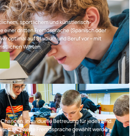
lichem, sportlichem und künstlerisch-
e einer dritten Fremdsprache (Spanisch oder
wir optimal auf Studium und Beruf vor – mit
ristlichen Werten.
 Chancen: Individuelle Betreuung für jedes Kind.
nisch als zweite Fremdsprache gewählt werden,