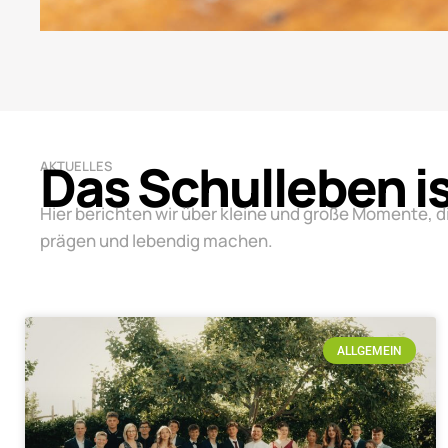
Das Schulleben i
AKTUELLES
Hier berichten wir über kleine und große Momente, d
prägen und lebendig machen.
ALLGEMEIN