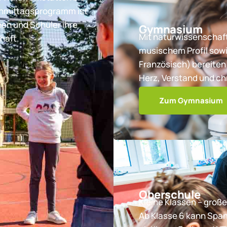
chmittagsprogramm ist
nen und Schüler ihre
Gymnasium
Mit naturwissenschaft
haft.
musischem Profil sowi
Französisch) bereiten 
Herz, Verstand und ch
Zum Gymnasium
Oberschule
Kleine Klassen – große
Ab Klasse 6 kann Spa