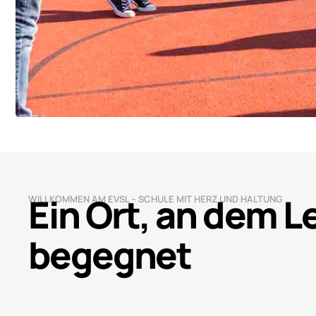
Ein Ort, an dem 
WILLKOMMEN AM EVSL – SCHULE MIT HERZ UND HALTUNG
begegnet