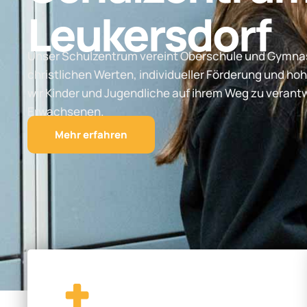
Leukersdorf
Unser Schulzentrum vereint Oberschule und Gymnas
christlichen Werten, individueller Förderung und hoh
wir Kinder und Jugendliche auf ihrem Weg zu vera
Erwachsenen.
Mehr erfahren