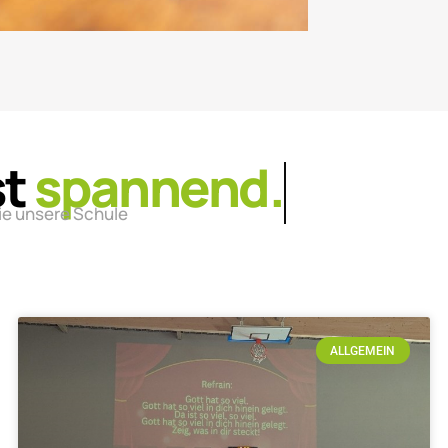
st
lebendig.
ie unsere Schule
ALLGEMEIN