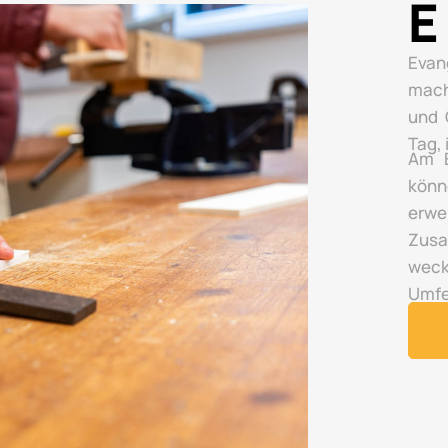
E
Evan
mach
und 
Tag,
Am E
könn
erwe
Zusa
wec
Umfe