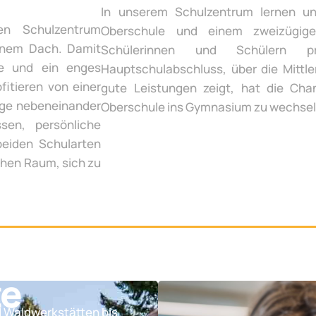
In unserem Schulzentrum lernen un
en Schulzentrum
Oberschule und einem zweizügige
inem Dach. Damit
Schülerinnen und Schülern p
te und ein enges
Hauptschulabschluss, über die Mittle
fitieren von einer
gute Leistungen zeigt, hat die Chan
ege nebeneinander
Oberschule ins Gymnasium zu wechsel
sen, persönliche
beiden Schularten
chen Raum, sich zu
te
d Waldwerkstätten bis