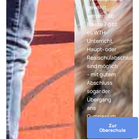
gewählt
werden, ab
Klasse 7 gibt
es WTH-
Unterricht.
Haupt- oder
Realschulabschluss
sind möglich
– mit gutem
Abschluss
sogar der
Übergang
ans
Gymnasium.
Zur
Oberschule