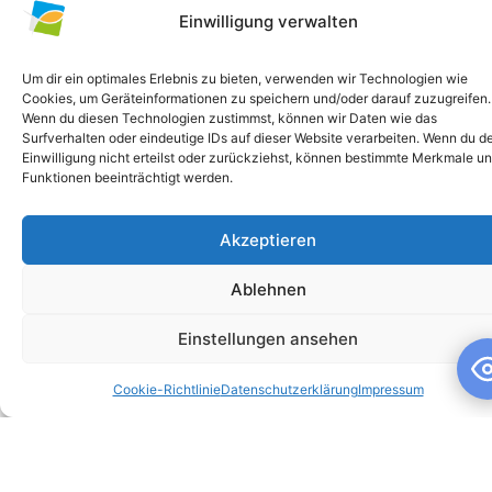
Einwilligung verwalten
Um dir ein optimales Erlebnis zu bieten, verwenden wir Technologien wie
Cookies, um Geräteinformationen zu speichern und/oder darauf zuzugreifen.
Wenn du diesen Technologien zustimmst, können wir Daten wie das
Surfverhalten oder eindeutige IDs auf dieser Website verarbeiten. Wenn du d
Einwilligung nicht erteilst oder zurückziehst, können bestimmte Merkmale u
Funktionen beeinträchtigt werden.
Akzeptieren
Schuljahresandacht
Ablehnen
Schuljahresandacht Die heutige Andacht stand ganz im
Zeichen des Themas „Talente“ – passend als Rückblick zur
Einstellungen ansehen
gestrigen großartigen Talentshow der
Cookie-Richtlinie
Datenschutzerklärung
Impressum
WEITERLESEN »
10. Juli 2026
Keine Kommentare