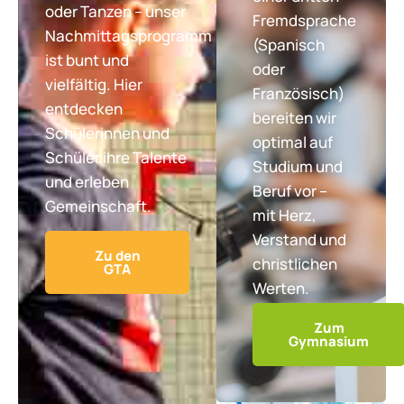
oder Tanzen – unser
Fremdsprache
Nachmittagsprogramm
(Spanisch
ist bunt und
oder
vielfältig. Hier
Französisch)
entdecken
bereiten wir
Schülerinnen und
optimal auf
Schüler ihre Talente
Studium und
und erleben
Beruf vor –
Gemeinschaft.
mit Herz,
Verstand und
Zu den
christlichen
GTA
Werten.
Zum
Gymnasium