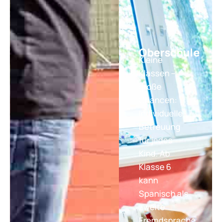
Oberschule
Kleine
Klassen –
große
Chancen:
Individuelle
Betreuung
für jedes
Kind. Ab
Klasse 6
kann
Spanisch als
zweite
Fremdsprache