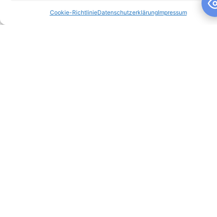
Cookie-Richtlinie
Datenschutzerklärung
Impressum
Schuljahresandacht
Schuljahresandacht Die heutige Andacht stand ganz im
Zeichen des Themas „Talente“ – passend als Rückblick zur
gestrigen großartigen Talentshow der
WEITERLESEN »
10. Juli 2026
Keine Kommentare