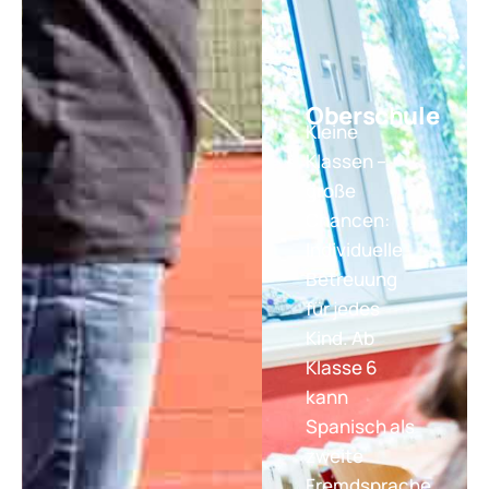
Oberschule
Kleine
Klassen –
große
Chancen:
Individuelle
Betreuung
für jedes
Kind. Ab
Klasse 6
kann
Spanisch als
zweite
Fremdsprache