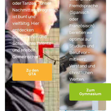
oder Tanzen – unser
Fremdsprache
Nachmittagsprogramm
(Spanisch
ist bunt und
oder
vielfältig. Hier
Französisch)
entdecken
bereiten wir
Schülerinnen und
optimal auf
Schüler ihre Talente
Studium und
und erleben
Beruf vor –
Gemeinschaft.
mit Herz,
Verstand und
Zu den
christlichen
GTA
Werten.
Zum
Gymnasium