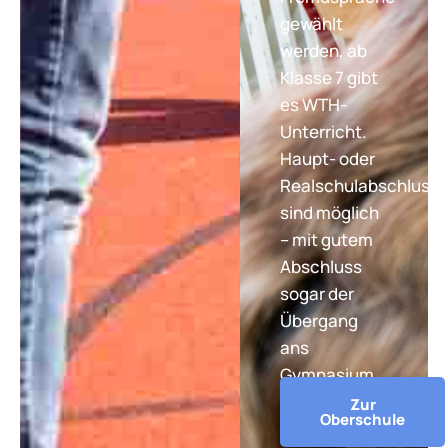
gewählt
werden, ab
Klasse 7 gibt
es WTH-
Unterricht.
Haupt- oder
Realschulabschluss
sind möglich
– mit gutem
Abschluss
sogar der
Übergang
ans
Gymnasium.
Zur
Oberschule