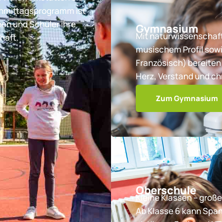
chmittagsprogramm ist
nen und Schüler ihre
Gymnasium
Mit naturwissenschaft
haft.
musischem Profil sowi
Französisch) bereiten 
Herz, Verstand und ch
Zum Gymnasium
Oberschule
Kleine Klassen – große
Ab Klasse 6 kann Spa