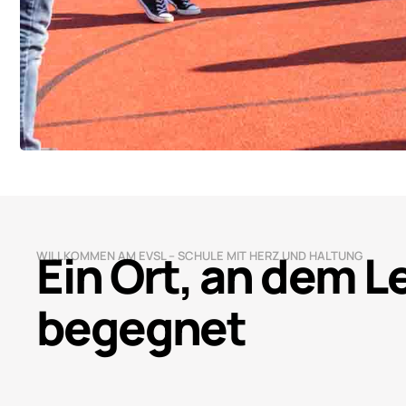
Ein Ort, an dem 
WILLKOMMEN AM EVSL – SCHULE MIT HERZ UND HALTUNG
begegnet