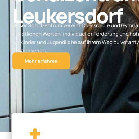
Leukersdorf
Unser Schulzentrum vereint Oberschule und Gymnas
christlichen Werten, individueller Förderung und hoh
wir Kinder und Jugendliche auf ihrem Weg zu vera
Erwachsenen.
Mehr erfahren