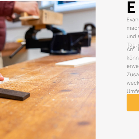
E
Evan
mach
und 
Tag,
Am E
könn
erwe
Zusa
wec
Umfe