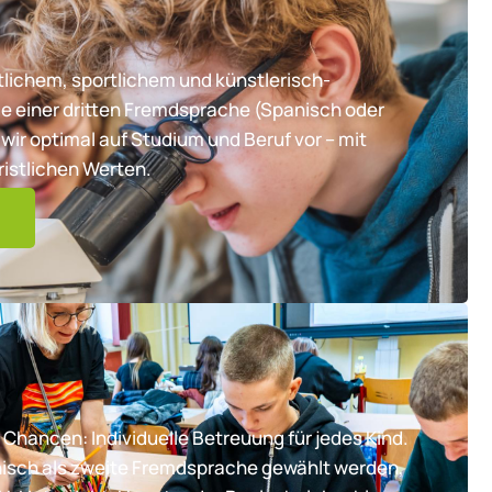
lichem, sportlichem und künstlerisch-
e einer dritten Fremdsprache (Spanisch oder
wir optimal auf Studium und Beruf vor – mit
ristlichen Werten.
 Chancen: Individuelle Betreuung für jedes Kind.
nisch als zweite Fremdsprache gewählt werden,