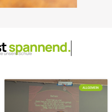
st
lebendig.
ie unsere Schule
ALLGEMEIN