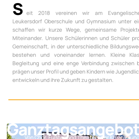
S
eit 2018 vereinen wir am Evangelisch
Leukersdorf Oberschule und Gymnasium unter e
schaffen wir kurze Wege, gemeinsame Projek
Miteinander. Unsere Schülerinnen und Schüler pro
Gemeinschaft, in der unterschiedliche Bildungsw
bestehen und voneinander lernen. Kleine Klas
Begleitung und eine enge Verbindung zwischen 
prägen unser Profil und geben Kindern wie Jugendli
entwickeln und ihre Zukunft zu gestalten.
Ganztagsangebo
Von Chor, Fußball und Theater über Kreativ- un