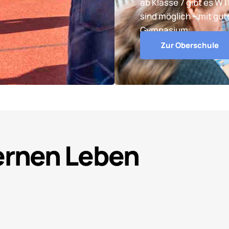
ab Klasse 7 gibt es W
sind möglich – mit gu
Gymnasium.
Zur Oberschule
Lernen Leben