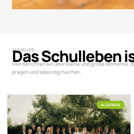
Das Schulleben i
AKTUELLES
Hier berichten wir über kleine und große Momente, d
prägen und lebendig machen.
ALLGEMEIN