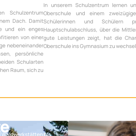
In unserem Schulzentrum lernen un
en Schulzentrum
Oberschule und einem zweizügige
inem Dach. Damit
Schülerinnen und Schülern p
te und ein enges
Hauptschulabschluss, über die Mittle
fitieren von einer
gute Leistungen zeigt, hat die Chan
ege nebeneinander
Oberschule ins Gymnasium zu wechsel
sen, persönliche
beiden Schularten
chen Raum, sich zu
te
d Waldwerkstätten bis