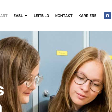
TART
EVSL
LEITBILD
KONTAKT
KARRIERE
s
m