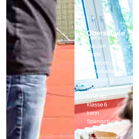
Oberschule
Kleine
Klassen –
große
Chancen:
Individuelle
Betreuung
für jedes
Kind. Ab
Klasse 6
kann
Spanisch als
zweite
Fremdsprache