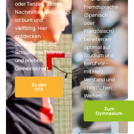
oder Tanzen – unser
Fremdsprache
Nachmittagsprogramm
(Spanisch
ist bunt und
oder
vielfältig. Hier
Französisch)
entdecken
bereiten wir
Schülerinnen und
optimal auf
Schüler ihre Talente
Studium und
und erleben
Beruf vor –
Gemeinschaft.
mit Herz,
Verstand und
Zu den
christlichen
GTA
Werten.
Zum
Gymnasium