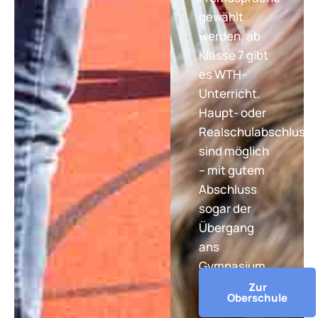
gewählt
werden, ab
Klasse 7 gibt
es WTH-
Unterricht.
Haupt- oder
Realschulabschluss
sind möglich
– mit gutem
Abschluss
sogar der
Übergang
ans
Gymnasium.
Zur
Oberschule