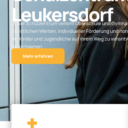
Leukersdorf
Unser Schulzentrum vereint Oberschule und Gymnas
christlichen Werten, individueller Förderung und hoh
wir Kinder und Jugendliche auf ihrem Weg zu vera
Erwachsenen.
Mehr erfahren