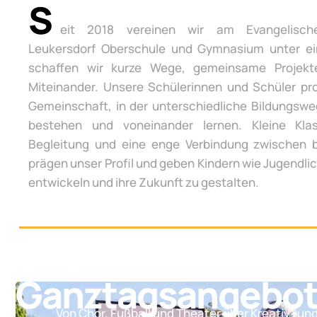
S
eit 2018 vereinen wir am Evangelisch
Leukersdorf Oberschule und Gymnasium unter e
schaffen wir kurze Wege, gemeinsame Projek
Miteinander. Unsere Schülerinnen und Schüler pro
Gemeinschaft, in der unterschiedliche Bildungsw
bestehen und voneinander lernen. Kleine Klas
Begleitung und eine enge Verbindung zwischen 
prägen unser Profil und geben Kindern wie Jugendli
entwickeln und ihre Zukunft zu gestalten.
Ganztagsangebo
Von Chor, Fußball und Theater über Kreativ- un