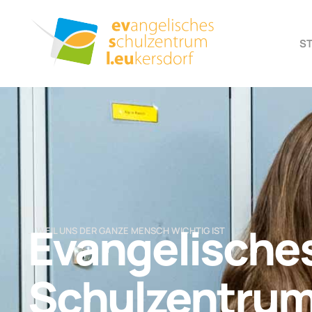
S
Evangelische
… WEIL UNS DER GANZE MENSCH WICHTIG IST
Schulzentru