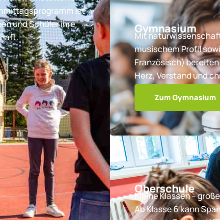
chmittagsprogramm ist
nen und Schüler ihre
Gymnasium
Mit naturwissenschaft
haft.
musischem Profil sowi
Französisch) bereiten 
Herz, Verstand und ch
Zum Gymnasium
Oberschule
Kleine Klassen – große
Ab Klasse 6 kann Spa