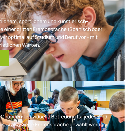
lichem, sportlichem und künstlerisch-
e einer dritten Fremdsprache (Spanisch oder
wir optimal auf Studium und Beruf vor – mit
ristlichen Werten.
 Chancen: Individuelle Betreuung für jedes Kind.
nisch als zweite Fremdsprache gewählt werden,