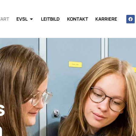
TART
EVSL
LEITBILD
KONTAKT
KARRIERE
s
m