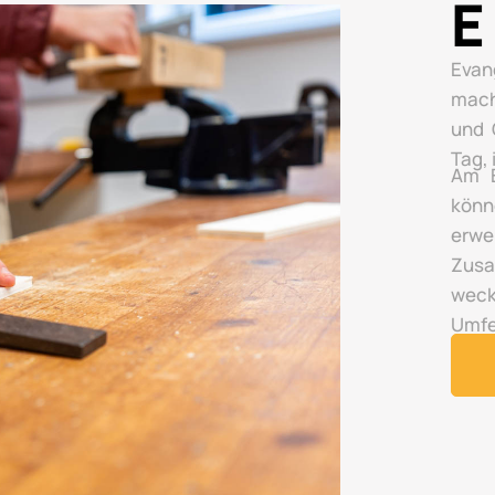
E
Evan
mach
und 
Tag,
Am E
könn
erwe
Zusa
wec
Umfe