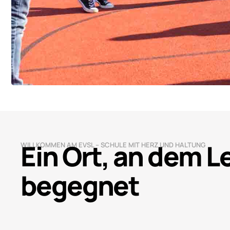
Ein Ort, an dem 
WILLKOMMEN AM EVSL – SCHULE MIT HERZ UND HALTUNG
begegnet