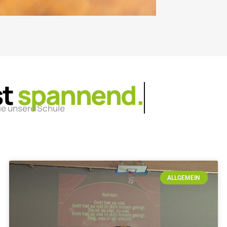
st
lebendig.
ie unsere Schule
ALLGEMEIN