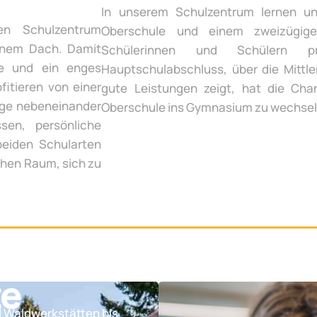
In unserem Schulzentrum lernen un
en Schulzentrum
Oberschule und einem zweizügige
inem Dach. Damit
Schülerinnen und Schülern p
te und ein enges
Hauptschulabschluss, über die Mittle
fitieren von einer
gute Leistungen zeigt, hat die Chan
ege nebeneinander
Oberschule ins Gymnasium zu wechsel
sen, persönliche
beiden Schularten
chen Raum, sich zu
te
d Waldwerkstätten bis