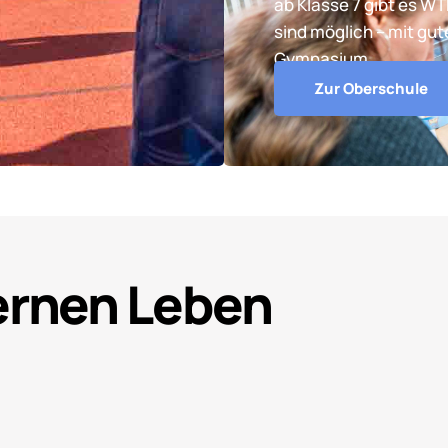
ab Klasse 7 gibt es W
sind möglich – mit gu
Gymnasium.
Zur Oberschule
Lernen Leben