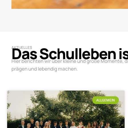
Das Schulleben i
AKTUELLES
Hier berichten wir über kleine und große Momente, d
prägen und lebendig machen.
ALLGEMEIN