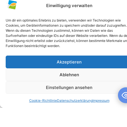
Einwilligung verwalten
Um dir ein optimales Erlebnis zu bieten, verwenden wir Technologien wie
Cookies, um Geräteinformationen zu speichern und/oder darauf zuzugreifen.
Wenn du diesen Technologien zustimmst, können wir Daten wie das
Surfverhalten oder eindeutige IDs auf dieser Website verarbeiten. Wenn du d
Einwilligung nicht erteilst oder zurückziehst, können bestimmte Merkmale u
Funktionen beeinträchtigt werden.
Akzeptieren
Schuljahresandacht
Ablehnen
Schuljahresandacht Die heutige Andacht stand ganz im
Zeichen des Themas „Talente“ – passend als Rückblick zur
Einstellungen ansehen
gestrigen großartigen Talentshow der
Cookie-Richtlinie
Datenschutzerklärung
Impressum
WEITERLESEN »
10. Juli 2026
Keine Kommentare