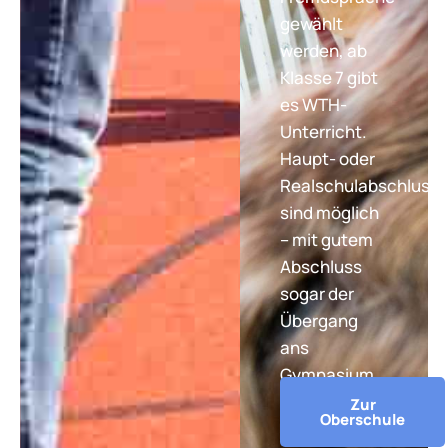
gewählt
werden, ab
Klasse 7 gibt
es WTH-
Unterricht.
Haupt- oder
Realschulabschluss
sind möglich
– mit gutem
Abschluss
sogar der
Übergang
ans
Gymnasium.
Zur
Oberschule