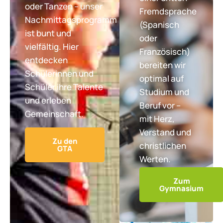
oder Tanzen – unser
Fremdsprache
Nachmittagsprogramm
(Spanisch
ist bunt und
oder
vielfältig. Hier
Französisch)
entdecken
bereiten wir
Schülerinnen und
optimal auf
Schüler ihre Talente
Studium und
und erleben
Beruf vor –
Gemeinschaft.
mit Herz,
Verstand und
Zu den
christlichen
GTA
Werten.
Zum
Gymnasium