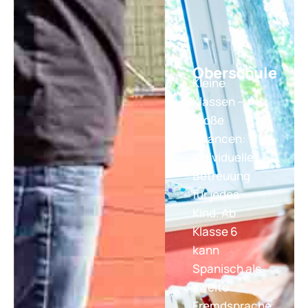
Oberschule
Kleine
Klassen –
große
Chancen:
Individuelle
Betreuung
für jedes
Kind. Ab
Klasse 6
kann
Spanisch als
zweite
Fremdsprache