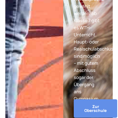
gewählt
werden, ab
Klasse 7 gibt
es WTH-
Unterricht.
Haupt- oder
Realschulabschluss
sind möglich
– mit gutem
Abschluss
sogar der
Übergang
ans
Gymnasium.
Zur
Oberschule