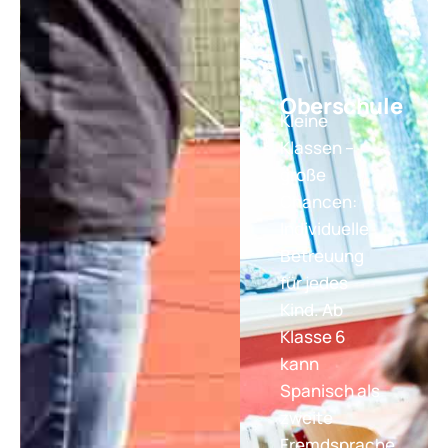
Oberschule
Kleine
Klassen –
große
Chancen:
Individuelle
Betreuung
für jedes
Kind. Ab
Klasse 6
kann
Spanisch als
zweite
Fremdsprache