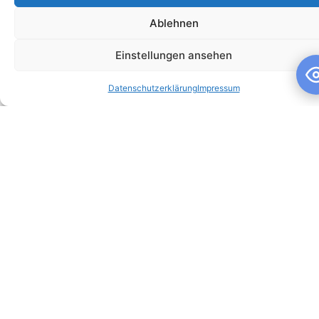
Ablehnen
Einstellungen ansehen
Schuljahresandacht
Datenschutzerklärung
Impressum
Schuljahresandacht Die heutige Andacht stand ganz im
Zeichen des Themas „Talente“ – passend als Rückblick zur
gestrigen großartigen Talentshow der
WEITERLESEN »
10. Juli 2026
Keine Kommentare