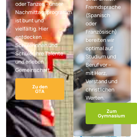
oder Tanzen – unser
Fremdsprache
Nachmittagsprogramm
(Spanisch
ist bunt und
oder
vielfältig. Hier
Französisch)
entdecken
bereiten wir
Schülerinnen und
optimal auf
Schüler ihre Talente
Studium und
und erleben
Beruf vor –
Gemeinschaft.
mit Herz,
Verstand und
Zu den
christlichen
GTA
Werten.
Zum
Gymnasium