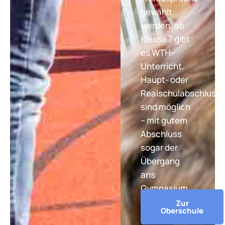
gewählt
werden, ab
Klasse 7 gibt
es WTH-
Unterricht.
Haupt- oder
Realschulabschluss
sind möglich
– mit gutem
Abschluss
sogar der
Übergang
ans
Gymnasium.
Zur
Oberschule