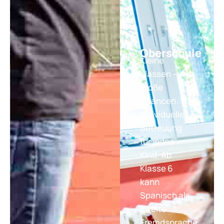
Oberschule
Kleine
Klassen –
große
Chancen:
Individuelle
Betreuung
für jedes
Kind. Ab
Klasse 6
kann
Spanisch als
zweite
Fremdsprache