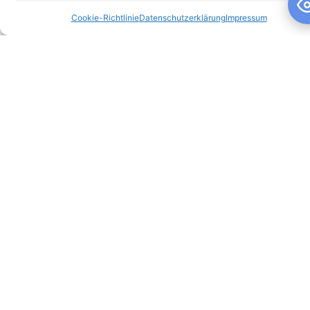
Cookie-Richtlinie
Datenschutzerklärung
Impressum
Schuljahresandacht
Schuljahresandacht Die heutige Andacht stand ganz im
Zeichen des Themas „Talente“ – passend als Rückblick zur
gestrigen großartigen Talentshow der
WEITERLESEN »
10. Juli 2026
Keine Kommentare