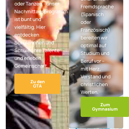
oder Tanzen – unser
Fremdsprache
Nachmittagsprogramm
(Spanisch
ist bunt und
oder
vielfältig. Hier
Französisch)
entdecken
bereiten wir
Schülerinnen und
optimal auf
Schüler ihre Talente
Studium und
und erleben
Beruf vor –
Gemeinschaft.
mit Herz,
Verstand und
Zu den
christlichen
GTA
Werten.
Zum
Gymnasium