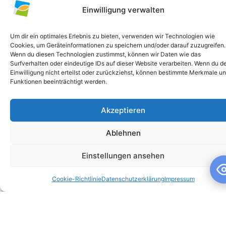
Einwilligung verwalten
Um dir ein optimales Erlebnis zu bieten, verwenden wir Technologien wie
Cookies, um Geräteinformationen zu speichern und/oder darauf zuzugreifen.
Wenn du diesen Technologien zustimmst, können wir Daten wie das
Surfverhalten oder eindeutige IDs auf dieser Website verarbeiten. Wenn du d
Einwilligung nicht erteilst oder zurückziehst, können bestimmte Merkmale u
Funktionen beeinträchtigt werden.
Akzeptieren
Schuljahresandacht
Ablehnen
Schuljahresandacht Die heutige Andacht stand ganz im
Zeichen des Themas „Talente“ – passend als Rückblick zur
Einstellungen ansehen
gestrigen großartigen Talentshow der
Cookie-Richtlinie
Datenschutzerklärung
Impressum
WEITERLESEN »
10. Juli 2026
Keine Kommentare