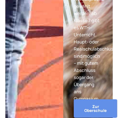
gewählt
werden, ab
Klasse 7 gibt
es WTH-
Unterricht.
Haupt- oder
Realschulabschluss
sind möglich
– mit gutem
Abschluss
sogar der
Übergang
ans
Gymnasium.
Zur
Oberschule