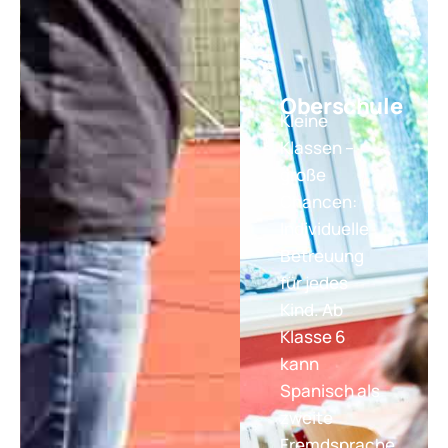
Oberschule
Kleine
Klassen –
große
Chancen:
Individuelle
Betreuung
für jedes
Kind. Ab
Klasse 6
kann
Spanisch als
zweite
Fremdsprache