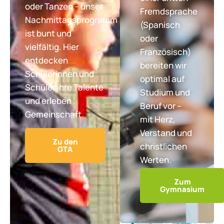
oder Tanzen – unser
Fremdsprache
Nachmittagsprogramm
(Spanisch
ist bunt und
oder
vielfältig. Hier
Französisch)
entdecken
bereiten wir
Schülerinnen und
optimal auf
Schüler ihre Talente
Studium und
und erleben
Beruf vor –
Gemeinschaft.
mit Herz,
Verstand und
Zu den
christlichen
GTA
Werten.
Zum
Gymnasium