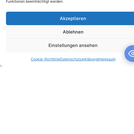
Funktionen beeinträchtigt werden.
Akzeptieren
Ablehnen
Schuljahresandacht
Einstellungen ansehen
Schuljahresandacht Die heutige Andacht stand ganz im
Cookie-Richtlinie
Datenschutzerklärung
Impressum
Zeichen des Themas „Talente“ – passend als Rückblick zur
gestrigen großartigen Talentshow der
WEITERLESEN »
10. Juli 2026
Keine Kommentare