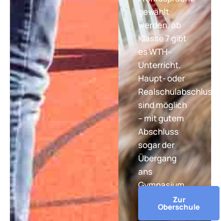
gewählt
werden, ab
Klasse 7 gibt
es WTH-
Unterricht.
Haupt- oder
Realschulabschluss
sind möglich
– mit gutem
Abschluss
sogar der
Übergang
ans
Gymnasium.
Zur
Oberschule