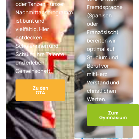
oder Tanzen – unser
Fremdsprache
Nachmittagsprogramm
(Spanisch
ist bunt und
oder
vielfältig. Hier
Französisch)
entdecken
bereiten wir
Schülerinnen und
optimal auf
Schüler ihre Talente
Studium und
und erleben
Beruf vor –
Gemeinschaft.
mit Herz,
Verstand und
Zu den
christlichen
GTA
Werten.
Zum
Gymnasium