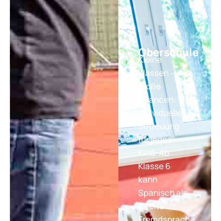
Oberschule
Kleine
Klassen –
große
Chancen:
Individuelle
Betreuung
für jedes
Kind. Ab
Klasse 6
kann
Spanisch als
zweite
Fremdsprache