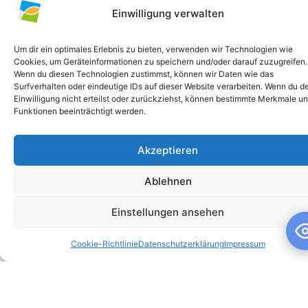
Einwilligung verwalten
Um dir ein optimales Erlebnis zu bieten, verwenden wir Technologien wie
Cookies, um Geräteinformationen zu speichern und/oder darauf zuzugreifen.
Wenn du diesen Technologien zustimmst, können wir Daten wie das
Surfverhalten oder eindeutige IDs auf dieser Website verarbeiten. Wenn du d
Einwilligung nicht erteilst oder zurückziehst, können bestimmte Merkmale u
Funktionen beeinträchtigt werden.
Akzeptieren
Schuljahresandacht
Ablehnen
Schuljahresandacht Die heutige Andacht stand ganz im
Zeichen des Themas „Talente“ – passend als Rückblick zur
Einstellungen ansehen
gestrigen großartigen Talentshow der
Cookie-Richtlinie
Datenschutzerklärung
Impressum
WEITERLESEN »
10. Juli 2026
Keine Kommentare