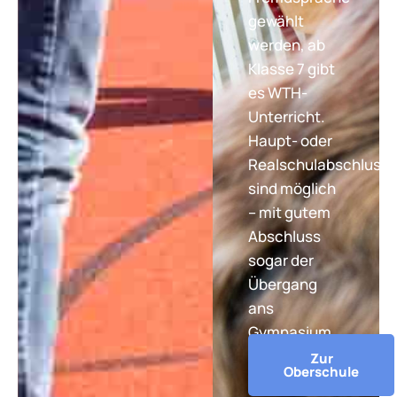
gewählt
werden, ab
Klasse 7 gibt
es WTH-
Unterricht.
Haupt- oder
Realschulabschluss
sind möglich
– mit gutem
Abschluss
sogar der
Übergang
ans
Gymnasium.
Zur
Oberschule