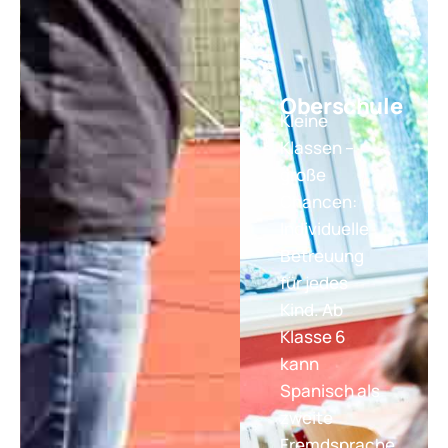
Oberschule
Kleine
Klassen –
große
Chancen:
Individuelle
Betreuung
für jedes
Kind. Ab
Klasse 6
kann
Spanisch als
zweite
Fremdsprache