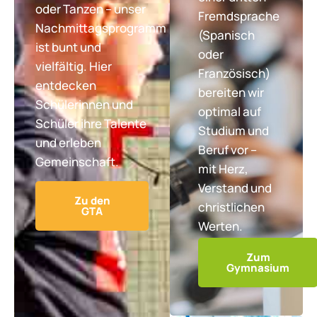
oder Tanzen – unser
Fremdsprache
Nachmittagsprogramm
(Spanisch
ist bunt und
oder
vielfältig. Hier
Französisch)
entdecken
bereiten wir
Schülerinnen und
optimal auf
Schüler ihre Talente
Studium und
und erleben
Beruf vor –
Gemeinschaft.
mit Herz,
Verstand und
Zu den
christlichen
GTA
Werten.
Zum
Gymnasium