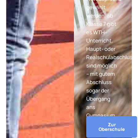
gewählt
werden, ab
Klasse 7 gibt
es WTH-
Unterricht.
Haupt- oder
Realschulabschluss
sind möglich
– mit gutem
Abschluss
sogar der
Übergang
ans
Gymnasium.
Zur
Oberschule