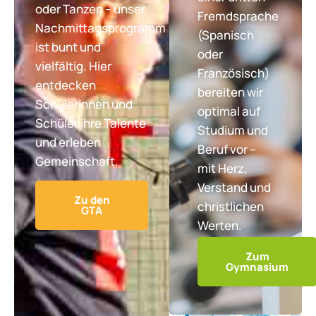
oder Tanzen – unser
Fremdsprache
Nachmittagsprogramm
(Spanisch
ist bunt und
oder
vielfältig. Hier
Französisch)
entdecken
bereiten wir
Schülerinnen und
optimal auf
Schüler ihre Talente
Studium und
und erleben
Beruf vor –
Gemeinschaft.
mit Herz,
Verstand und
Zu den
christlichen
GTA
Werten.
Zum
Gymnasium