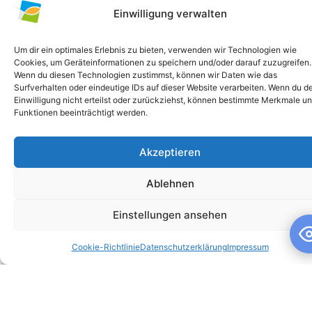
Einwilligung verwalten
Um dir ein optimales Erlebnis zu bieten, verwenden wir Technologien wie
Cookies, um Geräteinformationen zu speichern und/oder darauf zuzugreifen.
Wenn du diesen Technologien zustimmst, können wir Daten wie das
Surfverhalten oder eindeutige IDs auf dieser Website verarbeiten. Wenn du d
Einwilligung nicht erteilst oder zurückziehst, können bestimmte Merkmale u
Funktionen beeinträchtigt werden.
Akzeptieren
Schuljahresandacht
Ablehnen
Schuljahresandacht Die heutige Andacht stand ganz im
Zeichen des Themas „Talente“ – passend als Rückblick zur
Einstellungen ansehen
gestrigen großartigen Talentshow der
Cookie-Richtlinie
Datenschutzerklärung
Impressum
WEITERLESEN »
10. Juli 2026
Keine Kommentare