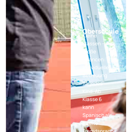
Oberschule
Kleine
Klassen –
große
Chancen:
Individuelle
Betreuung
für jedes
Kind. Ab
Klasse 6
kann
Spanisch als
zweite
Fremdsprache