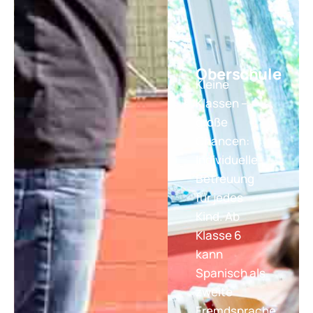
Oberschule
Kleine
Klassen –
große
Chancen:
Individuelle
Betreuung
für jedes
Kind. Ab
Klasse 6
kann
Spanisch als
zweite
Fremdsprache