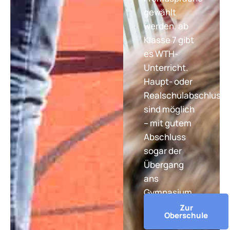
gewählt
werden, ab
Klasse 7 gibt
es WTH-
Unterricht.
Haupt- oder
Realschulabschluss
sind möglich
– mit gutem
Abschluss
sogar der
Übergang
ans
Gymnasium.
Zur
Oberschule