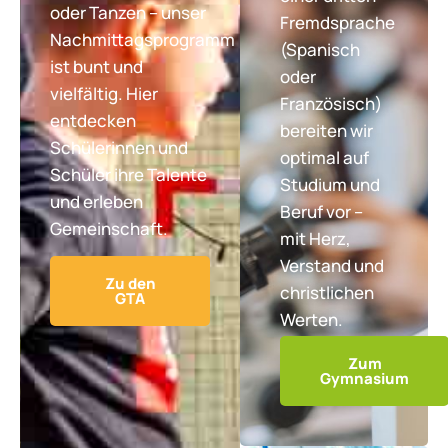
oder Tanzen – unser
Fremdsprache
Nachmittagsprogramm
(Spanisch
ist bunt und
oder
vielfältig. Hier
Französisch)
entdecken
bereiten wir
Schülerinnen und
optimal auf
Schüler ihre Talente
Studium und
und erleben
Beruf vor –
Gemeinschaft.
mit Herz,
Verstand und
Zu den
christlichen
GTA
Werten.
Zum
Gymnasium