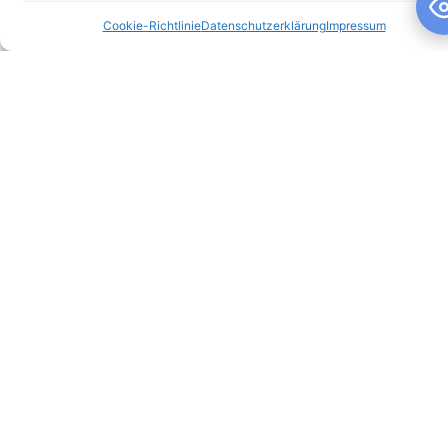
Cookie-Richtlinie
Datenschutzerklärung
Impressum
Schuljahresandacht
Schuljahresandacht Die heutige Andacht stand ganz im
Zeichen des Themas „Talente“ – passend als Rückblick zur
gestrigen großartigen Talentshow der
WEITERLESEN »
10. Juli 2026
Keine Kommentare