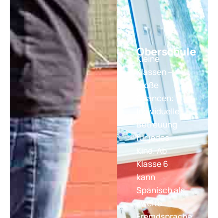
Oberschule
Kleine
Klassen –
große
Chancen:
Individuelle
Betreuung
für jedes
Kind. Ab
Klasse 6
kann
Spanisch als
zweite
Fremdsprache