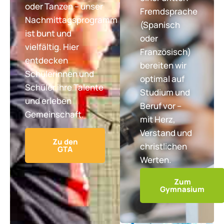
oder Tanzen – unser
Fremdsprache
Nachmittagsprogramm
(Spanisch
ist bunt und
oder
vielfältig. Hier
Französisch)
entdecken
bereiten wir
Schülerinnen und
optimal auf
Schüler ihre Talente
Studium und
und erleben
Beruf vor –
Gemeinschaft.
mit Herz,
Verstand und
Zu den
christlichen
GTA
Werten.
Zum
Gymnasium