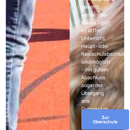
gewählt
werden, ab
Klasse 7 gibt
es WTH-
Unterricht.
Haupt- oder
Realschulabschluss
sind möglich
– mit gutem
Abschluss
sogar der
Übergang
ans
Gymnasium.
Zur
Oberschule