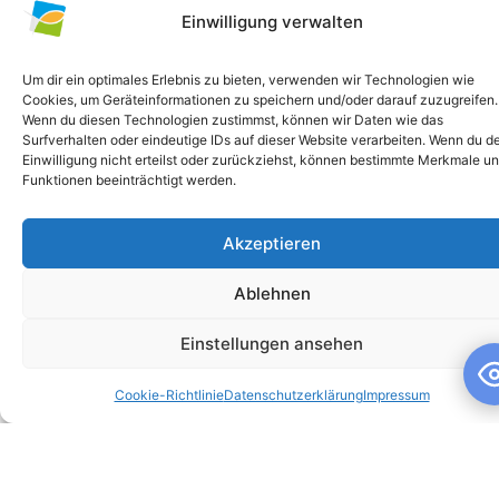
Einwilligung verwalten
Um dir ein optimales Erlebnis zu bieten, verwenden wir Technologien wie
Cookies, um Geräteinformationen zu speichern und/oder darauf zuzugreifen.
Wenn du diesen Technologien zustimmst, können wir Daten wie das
Surfverhalten oder eindeutige IDs auf dieser Website verarbeiten. Wenn du d
Einwilligung nicht erteilst oder zurückziehst, können bestimmte Merkmale u
Funktionen beeinträchtigt werden.
Akzeptieren
Schuljahresandacht
Ablehnen
Schuljahresandacht Die heutige Andacht stand ganz im
Zeichen des Themas „Talente“ – passend als Rückblick zur
Einstellungen ansehen
gestrigen großartigen Talentshow der
Cookie-Richtlinie
Datenschutzerklärung
Impressum
WEITERLESEN »
10. Juli 2026
Keine Kommentare