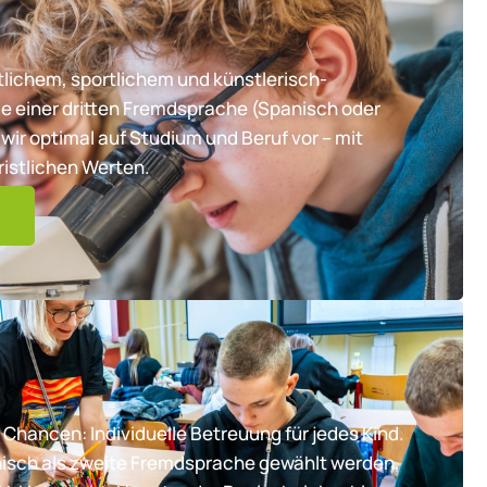
lichem, sportlichem und künstlerisch-
e einer dritten Fremdsprache (Spanisch oder
wir optimal auf Studium und Beruf vor – mit
ristlichen Werten.
 Chancen: Individuelle Betreuung für jedes Kind.
nisch als zweite Fremdsprache gewählt werden,