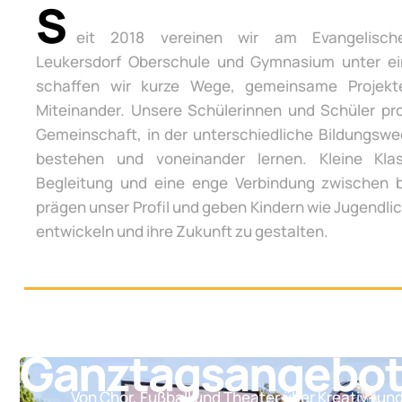
S
eit 2018 vereinen wir am Evangelisch
Leukersdorf Oberschule und Gymnasium unter e
schaffen wir kurze Wege, gemeinsame Projek
Miteinander. Unsere Schülerinnen und Schüler pro
Gemeinschaft, in der unterschiedliche Bildungsw
bestehen und voneinander lernen. Kleine Klas
Begleitung und eine enge Verbindung zwischen 
prägen unser Profil und geben Kindern wie Jugendli
entwickeln und ihre Zukunft zu gestalten.
Ganztagsangebo
Von Chor, Fußball und Theater über Kreativ- un