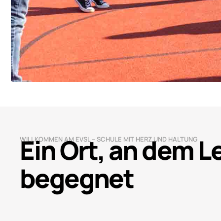
Ein Ort, an dem 
WILLKOMMEN AM EVSL – SCHULE MIT HERZ UND HALTUNG
begegnet