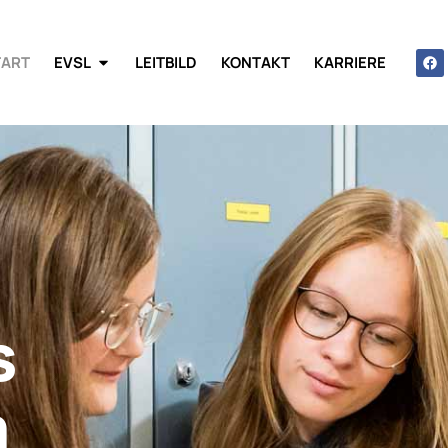
TART
EVSL
LEITBILD
KONTAKT
KARRIERE
s
m