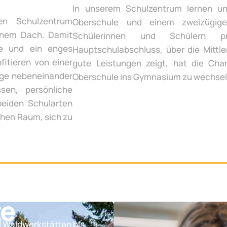
In unserem Schulzentrum lernen un
en Schulzentrum
Oberschule und einem zweizügige
inem Dach. Damit
Schülerinnen und Schülern p
te und ein enges
Hauptschulabschluss, über die Mittle
fitieren von einer
gute Leistungen zeigt, hat die Chan
ege nebeneinander
Oberschule ins Gymnasium zu wechsel
sen, persönliche
beiden Schularten
chen Raum, sich zu
te
d Waldwerkstätten bis