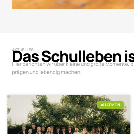
Das Schulleben i
AKTUELLES
Hier berichten wir über kleine und große Momente, d
prägen und lebendig machen.
ALLGEMEIN