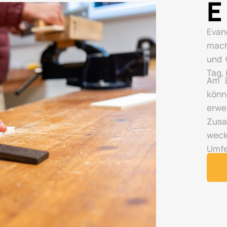
E
Evan
mach
und 
Tag,
Am E
könn
erwe
Zusa
wec
Umfe