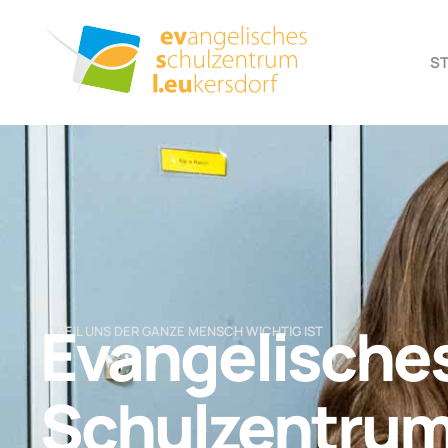
S
Evangelische
… WEIL UNS DER GANZE MENSCH WICHTIG IST
Schulzentru