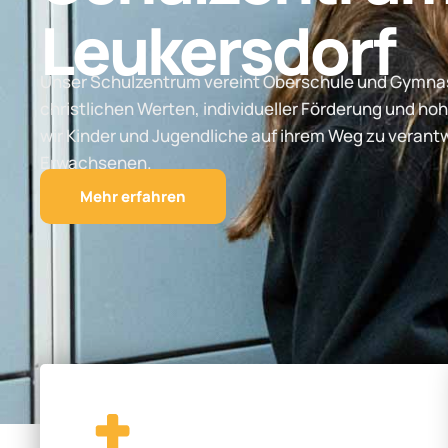
Leukersdorf
Unser Schulzentrum vereint Oberschule und Gymnas
christlichen Werten, individueller Förderung und hoh
wir Kinder und Jugendliche auf ihrem Weg zu vera
Erwachsenen.
Mehr erfahren