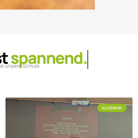
st
lebendig.
ie unsere Schule
ALLGEMEIN