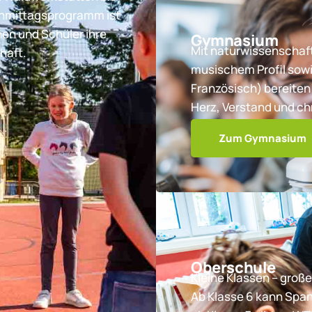
chmittagsprogramm ist
nen und Schüler ihre
Gymnasium
Mit naturwissenschaft
haft.
musischem Profil sowi
Französisch) bereiten 
Herz, Verstand und ch
Zum Gymnasium
Oberschule
Kleine Klassen – große
Ab Klasse 6 kann Spa