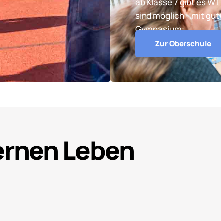
ab Klasse 7 gibt es W
sind möglich – mit gu
Gymnasium.
Zur Oberschule
Lernen Leben