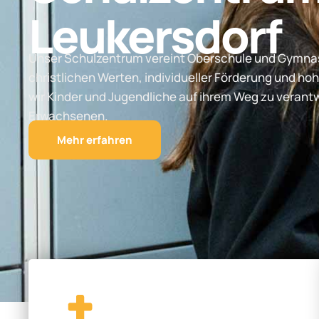
Leukersdorf
Unser Schulzentrum vereint Oberschule und Gymnas
christlichen Werten, individueller Förderung und hoh
wir Kinder und Jugendliche auf ihrem Weg zu vera
Erwachsenen.
Mehr erfahren