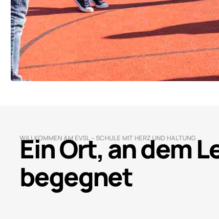
Ein Ort, an dem 
WILLKOMMEN AM EVSL – SCHULE MIT HERZ UND HALTUNG
begegnet