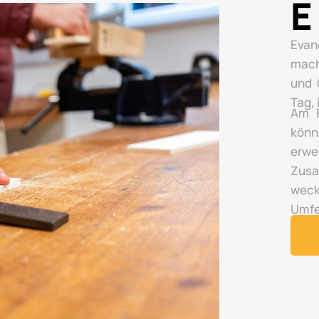
E
Evan
mach
und 
Tag,
Am E
könn
erwe
Zusa
wec
Umfe