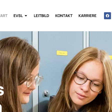
TART
EVSL
LEITBILD
KONTAKT
KARRIERE
s
m