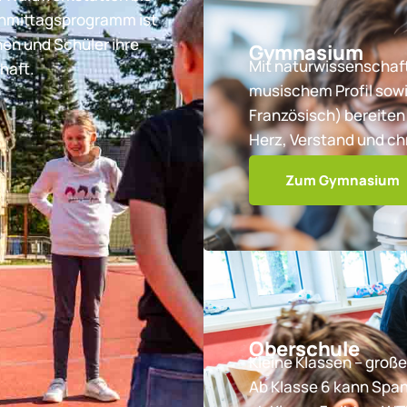
chmittagsprogramm ist
nen und Schüler ihre
Gymnasium
Mit naturwissenschaft
haft.
musischem Profil sowi
Französisch) bereiten 
Herz, Verstand und ch
Zum Gymnasium
Oberschule
Kleine Klassen – große
Ab Klasse 6 kann Spa