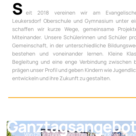
S
eit 2018 vereinen wir am Evangelisch
Leukersdorf Oberschule und Gymnasium unter e
schaffen wir kurze Wege, gemeinsame Projek
Miteinander. Unsere Schülerinnen und Schüler pro
Gemeinschaft, in der unterschiedliche Bildungsw
bestehen und voneinander lernen. Kleine Klas
Begleitung und eine enge Verbindung zwischen 
prägen unser Profil und geben Kindern wie Jugendli
entwickeln und ihre Zukunft zu gestalten.
Ganztagsangebo
Von Chor, Fußball und Theater über Kreativ- un