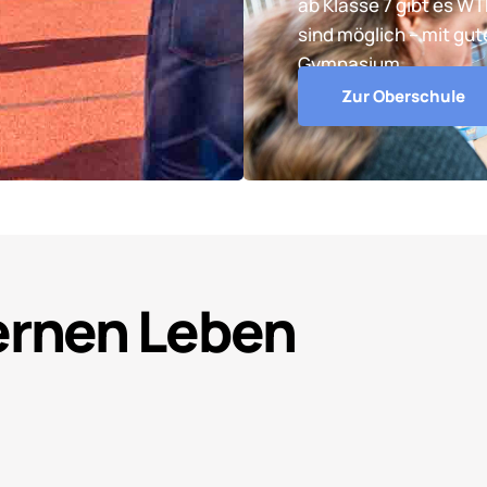
ab Klasse 7 gibt es W
sind möglich – mit gu
Gymnasium.
Zur Oberschule
Lernen Leben