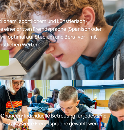
lichem, sportlichem und künstlerisch-
e einer dritten Fremdsprache (Spanisch oder
wir optimal auf Studium und Beruf vor – mit
ristlichen Werten.
 Chancen: Individuelle Betreuung für jedes Kind.
nisch als zweite Fremdsprache gewählt werden,