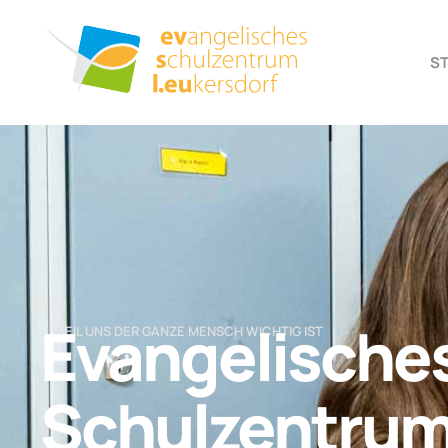
S
Evangelische
… WEIL UNS DER GANZE MENSCH WICHTIG IST
Schulzentru