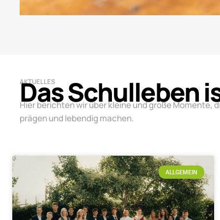
Das Schulleben i
AKTUELLES
Hier berichten wir über kleine und große Momente, d
prägen und lebendig machen.
ALLGEMEIN