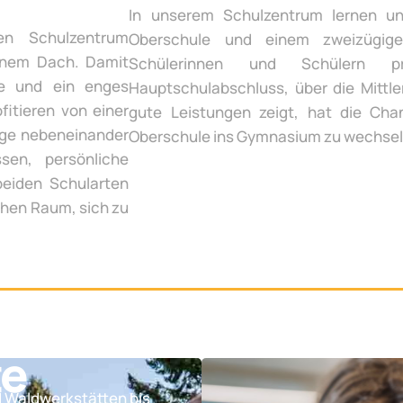
In unserem Schulzentrum lernen un
en Schulzentrum
Oberschule und einem zweizügige
inem Dach. Damit
Schülerinnen und Schülern p
te und ein enges
Hauptschulabschluss, über die Mittle
fitieren von einer
gute Leistungen zeigt, hat die Chan
ege nebeneinander
Oberschule ins Gymnasium zu wechsel
sen, persönliche
beiden Schularten
chen Raum, sich zu
te
d Waldwerkstätten bis