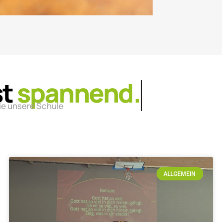
st
lebendig.
ie unsere Schule
ALLGEMEIN