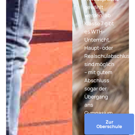
gewählt
werden, ab
Klasse 7 gibt
es WTH-
Unterricht.
Haupt- oder
Realschulabschluss
sind möglich
– mit gutem
Abschluss
sogar der
Übergang
ans
Gymnasium.
Zur
Oberschule