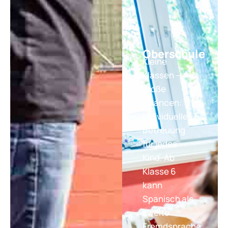
Oberschule
Kleine
Klassen –
große
Chancen:
Individuelle
Betreuung
für jedes
Kind. Ab
Klasse 6
kann
Spanisch als
zweite
Fremdsprache