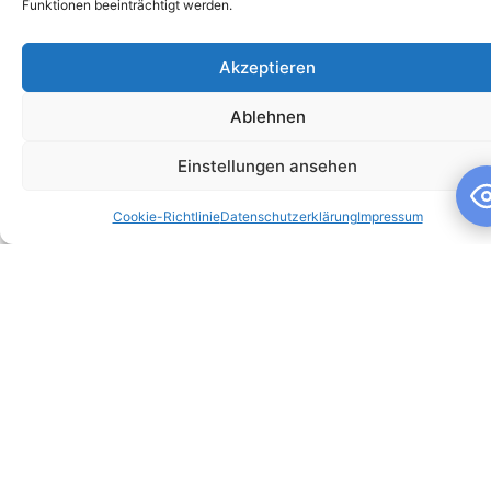
Funktionen beeinträchtigt werden.
Akzeptieren
Ablehnen
Schuljahresandacht
Einstellungen ansehen
Schuljahresandacht Die heutige Andacht stand ganz im
Cookie-Richtlinie
Datenschutzerklärung
Impressum
Zeichen des Themas „Talente“ – passend als Rückblick zur
gestrigen großartigen Talentshow der
WEITERLESEN »
10. Juli 2026
Keine Kommentare