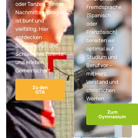
oder Tanzen – unser
Fremdsprache
Nachmittagsprogramm
(Spanisch
ist bunt und
oder
vielfältig. Hier
Französisch)
entdecken
bereiten wir
Schülerinnen und
optimal auf
Schüler ihre Talente
Studium und
und erleben
Beruf vor –
Gemeinschaft.
mit Herz,
Verstand und
Zu den
christlichen
GTA
Werten.
Zum
Gymnasium