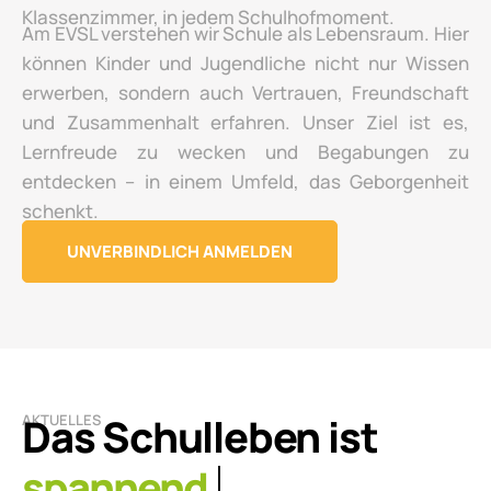
Klassenzimmer, in jedem Schulhofmoment.
Am EVSL verstehen wir Schule als Lebensraum. Hier
können Kinder und Jugendliche nicht nur Wissen
erwerben, sondern auch Vertrauen, Freundschaft
und Zusammenhalt erfahren. Unser Ziel ist es,
Lernfreude zu wecken und Begabungen zu
entdecken – in einem Umfeld, das Geborgenheit
schenkt.
UNVERBINDLICH ANMELDEN
AKTUELLES
leben
Das Schulleben ist
Hier berichten wir über kleine und große Momente,