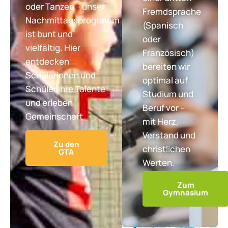
oder Tanzen – unser
Fremdsprache
Nachmittagsprogramm
(Spanisch
ist bunt und
oder
vielfältig. Hier
Französisch)
entdecken
bereiten wir
Schülerinnen und
optimal auf
Schüler ihre Talente
Studium und
und erleben
Beruf vor –
Gemeinschaft.
mit Herz,
Verstand und
Zu den
christlichen
GTA
Werten.
Zum
Gymnasium