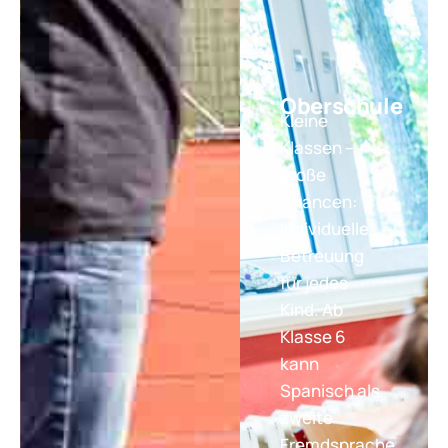
Oberschule
Kleine
Klassen –
große
Chancen:
Individuelle
Betreuung
für jedes
Kind. Ab
Klasse 6
kann
Spanisch als
zweite
Fremdsprache