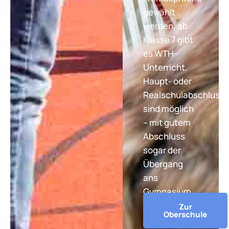
gewählt
werden, ab
Klasse 7 gibt
es WTH-
Unterricht.
Haupt- oder
Realschulabschluss
sind möglich
– mit gutem
Abschluss
sogar der
Übergang
ans
Gymnasium.
Zur
Oberschule