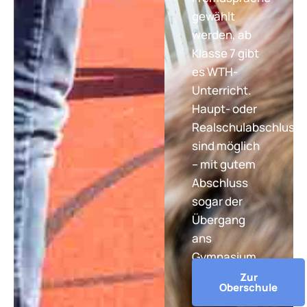
gewählt
werden, ab
Klasse 7 gibt
es WTH-
Unterricht.
Haupt- oder
Realschulabschluss
sind möglich
– mit gutem
Abschluss
sogar der
Übergang
ans
Gymnasium.
Zur
Oberschule