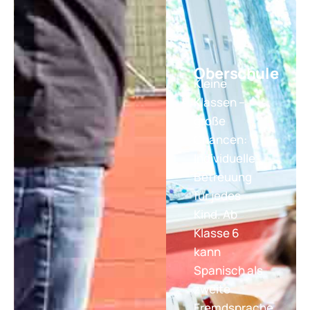
Oberschule
Kleine
Klassen –
große
Chancen:
Individuelle
Betreuung
für jedes
Kind. Ab
Klasse 6
kann
Spanisch als
zweite
Fremdsprache