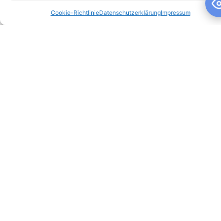
Cookie-Richtlinie
Datenschutzerklärung
Impressum
Schuljahresandacht
Schuljahresandacht Die heutige Andacht stand ganz im
Zeichen des Themas „Talente“ – passend als Rückblick zur
gestrigen großartigen Talentshow der
WEITERLESEN »
10. Juli 2026
Keine Kommentare