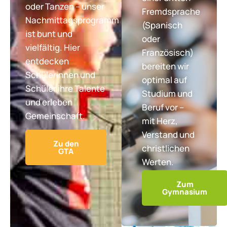
oder Tanzen – unser
Fremdsprache
Nachmittagsprogramm
(Spanisch
ist bunt und
oder
vielfältig. Hier
Französisch)
entdecken
bereiten wir
Schülerinnen und
optimal auf
Schüler ihre Talente
Studium und
und erleben
Beruf vor –
Gemeinschaft.
mit Herz,
Verstand und
Zu den
christlichen
GTA
Werten.
Zum
Gymnasium