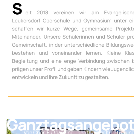
S
eit 2018 vereinen wir am Evangelisch
Leukersdorf Oberschule und Gymnasium unter e
schaffen wir kurze Wege, gemeinsame Projek
Miteinander. Unsere Schülerinnen und Schüler pro
Gemeinschaft, in der unterschiedliche Bildungsw
bestehen und voneinander lernen. Kleine Klas
Begleitung und eine enge Verbindung zwischen 
prägen unser Profil und geben Kindern wie Jugendli
entwickeln und ihre Zukunft zu gestalten.
Ganztagsangebo
Von Chor, Fußball und Theater über Kreativ- un