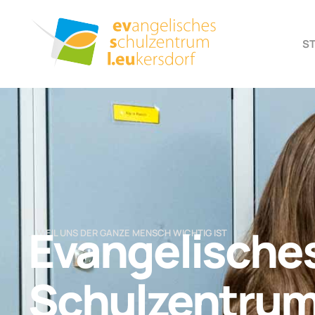
S
Evangelische
… WEIL UNS DER GANZE MENSCH WICHTIG IST
Schulzentru