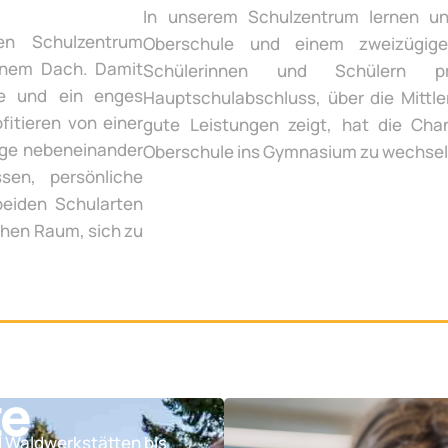
In unserem Schulzentrum lernen un
en Schulzentrum
Oberschule und einem zweizügige
inem Dach. Damit
Schülerinnen und Schülern p
te und ein enges
Hauptschulabschluss, über die Mittle
fitieren von einer
gute Leistungen zeigt, hat die Chan
ege nebeneinander
Oberschule ins Gymnasium zu wechsel
sen, persönliche
beiden Schularten
chen Raum, sich zu
te
d Waldwerkstätten bis