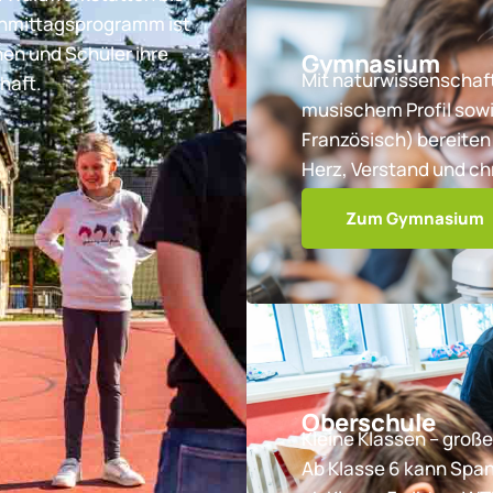
chmittagsprogramm ist
nen und Schüler ihre
Gymnasium
Mit naturwissenschaft
haft.
musischem Profil sowi
Französisch) bereiten 
Herz, Verstand und ch
Zum Gymnasium
Oberschule
Kleine Klassen – große
Ab Klasse 6 kann Spa