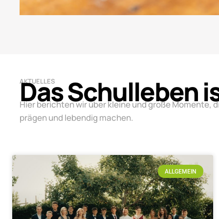
Das Schulleben i
AKTUELLES
Hier berichten wir über kleine und große Momente, d
prägen und lebendig machen.
ALLGEMEIN