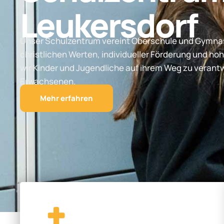
Leukersdorf
Unser Schulzentrum vereint Oberschule und Gymnas
christlichen Werten, individueller Förderung und hoh
wir Kinder und Jugendliche auf ihrem Weg zu vera
Erwachsenen.
Mehr erfahren