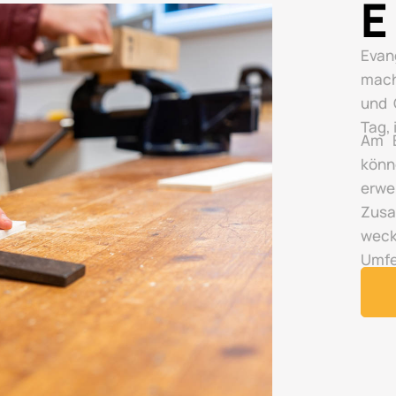
E
Evan
mach
und 
Tag,
Am E
könn
erwe
Zusa
wec
Umfe