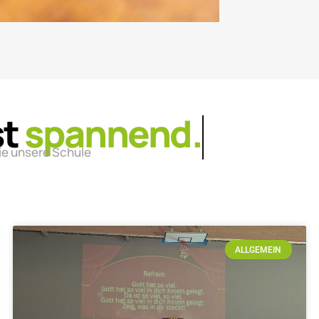
st
lebendig.
ie unsere Schule
ALLGEMEIN