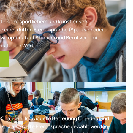
lichem, sportlichem und künstlerisch-
e einer dritten Fremdsprache (Spanisch oder
wir optimal auf Studium und Beruf vor – mit
ristlichen Werten.
 Chancen: Individuelle Betreuung für jedes Kind.
nisch als zweite Fremdsprache gewählt werden,