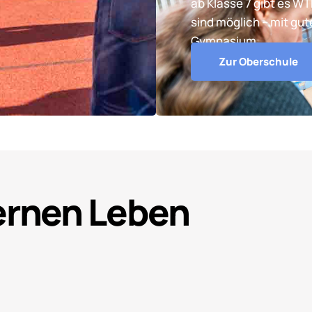
ab Klasse 7 gibt es W
sind möglich – mit gu
Gymnasium.
Zur Oberschule
Lernen Leben