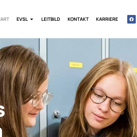
TART
EVSL
LEITBILD
KONTAKT
KARRIERE
s
m