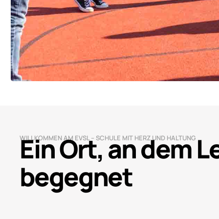
Ein Ort, an dem 
WILLKOMMEN AM EVSL – SCHULE MIT HERZ UND HALTUNG
begegnet