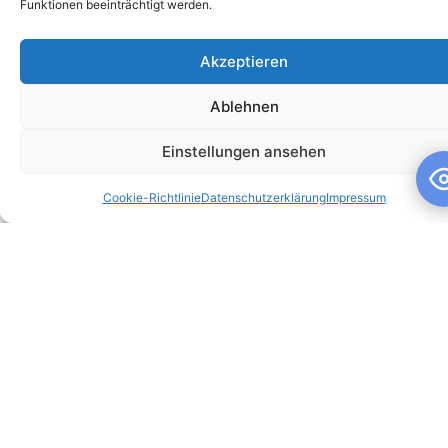
Funktionen beeinträchtigt werden.
Akzeptieren
Ablehnen
Schuljahresandacht
Einstellungen ansehen
Schuljahresandacht Die heutige Andacht stand ganz im
Cookie-Richtlinie
Datenschutzerklärung
Impressum
Zeichen des Themas „Talente“ – passend als Rückblick zur
gestrigen großartigen Talentshow der
WEITERLESEN »
10. Juli 2026
Keine Kommentare