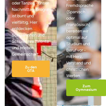
oder Tanzen – unser
Fremdsprache
Nachmittagsprogramm
(Spanisch
ist bunt und
oder
vielfältig. Hier
Französisch)
entdecken
bereiten wir
Schülerinnen und
optimal auf
Schüler ihre Talente
Studium und
und erleben
Beruf vor –
Gemeinschaft.
mit Herz,
Verstand und
Zu den
christlichen
GTA
Werten.
Zum
Gymnasium