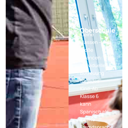
Oberschule
Kleine
Klassen –
große
Chancen:
Individuelle
Betreuung
für jedes
Kind. Ab
Klasse 6
kann
Spanisch als
zweite
Fremdsprache