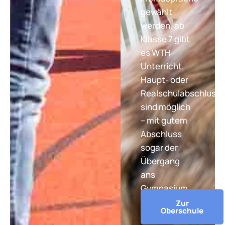
gewählt
werden, ab
Klasse 7 gibt
es WTH-
Unterricht.
Haupt- oder
Realschulabschluss
sind möglich
– mit gutem
Abschluss
sogar der
Übergang
ans
Gymnasium.
Zur
Oberschule